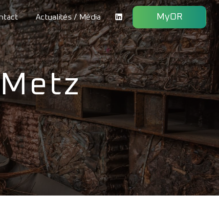
MyOR
ntact
Actualités / Média
 Metz