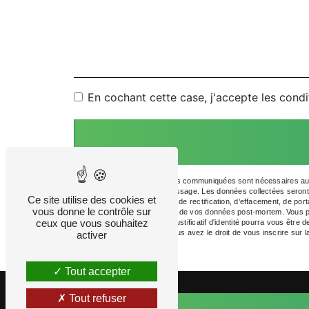
En cochant cette case, j'accepte les condi
** Les données personnelles communiquées sont nécessaires aux 
but de répondre à votre message. Les données collectées sero
Ce site utilise des cookies et
disposez de droits d’accès, de rectification, d’effacement, de porta
vous donne le contrôle sur
ainsi que d’organiser le sort de vos données post-mortem. Vous p
ceux que vous souhaitez
info@ornerecyclage.fr. Un justificatif d'identité pourra vous êtr
gestion des contentieux. Vous avez le droit de vous inscrire sur 
activer
Tout accepter
Tout refuser