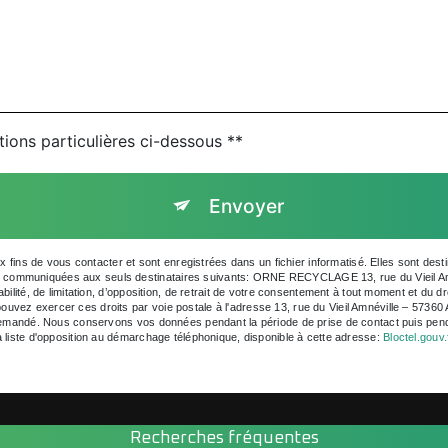
tions particulières ci-dessous **
Envoyer
fins de vous contacter et sont enregistrées dans un fichier informatisé. Elles sont d
nt communiquées aux seuls destinataires suivants: ORNE RECYCLAGE 13, rue du Vieil A
bilité, de limitation, d’opposition, de retrait de votre consentement à tout moment et du dr
ouvez exercer ces droits par voie postale à l'adresse 13, rue du Vieil Amnéville – 5736
e demandé. Nous conservons vos données pendant la période de prise de contact puis penda
la liste d'opposition au démarchage téléphonique, disponible à cette adresse:
Bloctel.gouv.
Recherches fréquentes