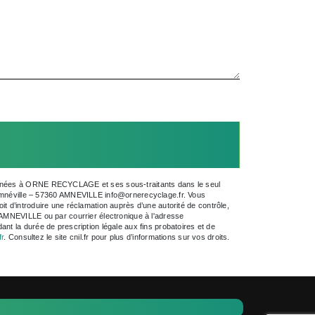
estinées à ORNE RECYCLAGE et ses sous-traitants dans le seul
mnéville – 57360 AMNEVILLE info@ornerecyclage.fr. Vous
oit d’introduire une réclamation auprès d’une autorité de contrôle,
0 AMNEVILLE ou par courrier électronique à l'adresse
nt la durée de prescription légale aux fins probatoires et de
fr
. Consultez le site cnil.fr pour plus d’informations sur vos droits.